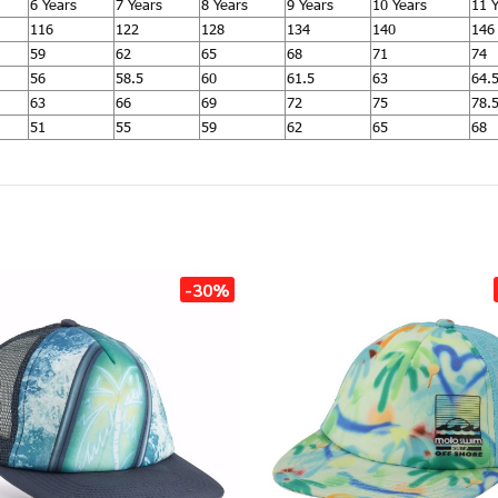
6 Years
7 Years
8 Years
9 Years
10 Years
11 
116
122
128
134
140
146
59
62
65
68
71
74
56
58.5
60
61.5
63
64.
63
66
69
72
75
78.
51
55
59
62
65
68
-30%