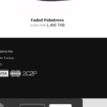
Faded Palmtrees
1,400 THB
2,000 THB
ipping Help
der Tracking
Q
ติม