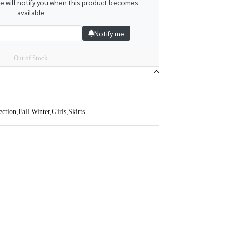
we will notify you when this product becomes
available
Notify me
Out of Stock
ection
,
Fall Winter
,
Girls
,
Skirts