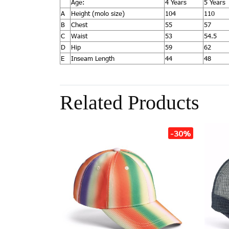
Age:
4 Years
5 Years
A
Height (molo size)
104
110
B
Chest
55
57
C
Waist
53
54.5
D
Hip
59
62
E
Inseam Length
44
48
Related Products
-30%