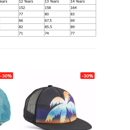
Years
12 Years
13 Years
14 Years
152
158
164
77
80
83
5
66
67.5
69
5
82
85.5
89
71
74
77
-30%
-30%