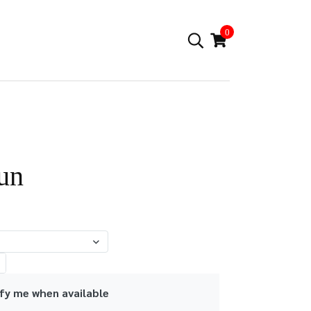
0
un
fy me when available