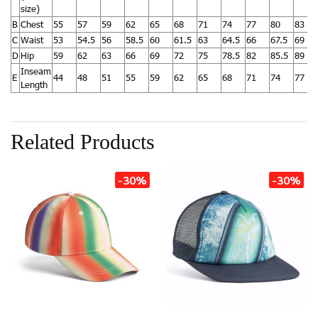
size)
B
Chest
55
57
59
62
65
68
71
74
77
80
83
C
Waist
53
54.5
56
58.5
60
61.5
63
64.5
66
67.5
69
D
Hip
59
62
63
66
69
72
75
78.5
82
85.5
89
Inseam
E
44
48
51
55
59
62
65
68
71
74
77
Length
Related Products
-30%
-30%