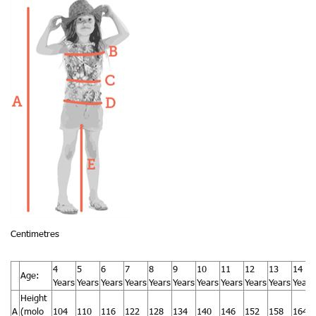
Centimetres
4
5
6
7
8
9
10
11
12
13
14
Age:
Years
Years
Years
Years
Years
Years
Years
Years
Years
Years
Years
Height
A
(molo
104
110
116
122
128
134
140
146
152
158
164