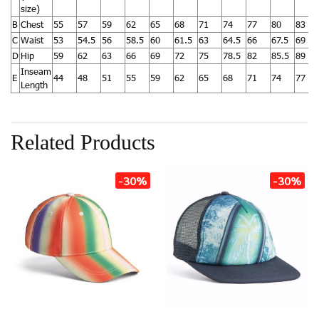
size)
B
Chest
55
57
59
62
65
68
71
74
77
80
83
C
Waist
53
54.5
56
58.5
60
61.5
63
64.5
66
67.5
69
D
Hip
59
62
63
66
69
72
75
78.5
82
85.5
89
Inseam
E
44
48
51
55
59
62
65
68
71
74
77
Length
Related Products
-30%
-30%