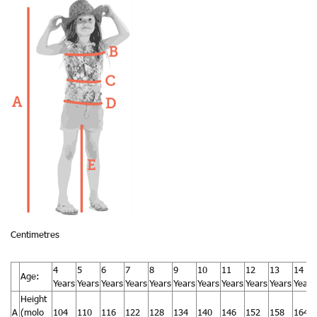
Centimetres
4
5
6
7
8
9
10
11
12
13
14
Age:
Years
Years
Years
Years
Years
Years
Years
Years
Years
Years
Years
Height
A
(molo
104
110
116
122
128
134
140
146
152
158
164