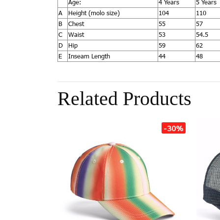
Age:
4 Years
5 Years
A
Height (molo size)
104
110
B
Chest
55
57
C
Waist
53
54.5
D
Hip
59
62
E
Inseam Length
44
48
Related Products
-30%