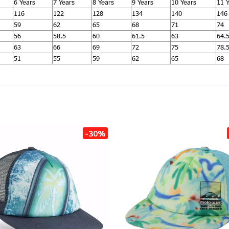
6 Years
7 Years
8 Years
9 Years
10 Years
11 
116
122
128
134
140
146
59
62
65
68
71
74
56
58.5
60
61.5
63
64.
63
66
69
72
75
78.
51
55
59
62
65
68
-30%