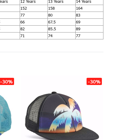
Years
12 Years
13 Years
14 Years
152
158
164
77
80
83
5
66
67.5
69
5
82
85.5
89
71
74
77
-30%
-30%