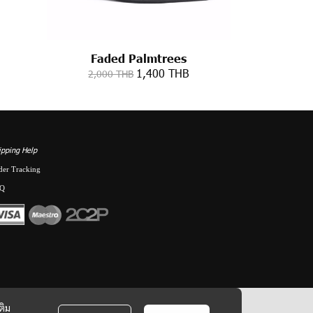
Faded Palmtrees
1,400 THB
2,000 THB
ipping Help
der Tracking
Q
ติม