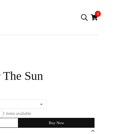
0
 The Sun
1 items available
Buy Now