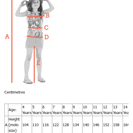
Centimetres
4
5
6
7
8
9
10
11
12
13
14
Age:
Years
Years
Years
Years
Years
Years
Years
Years
Years
Years
Years
Height
A
(molo
104
110
116
122
128
134
140
146
152
158
164
size)