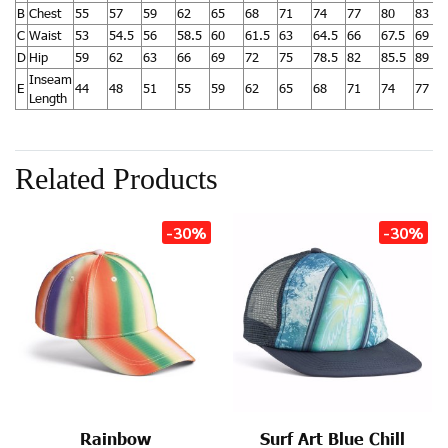
B
Chest
55
57
59
62
65
68
71
74
77
80
83
C
Waist
53
54.5
56
58.5
60
61.5
63
64.5
66
67.5
69
D
Hip
59
62
63
66
69
72
75
78.5
82
85.5
89
Inseam
E
44
48
51
55
59
62
65
68
71
74
77
Length
Related Products
-30%
-30%
Rainbow
Surf Art Blue Chill