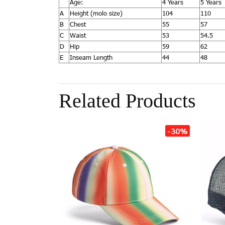
Age:
4 Years
5 Years
A
Height (molo size)
104
110
B
Chest
55
57
C
Waist
53
54.5
D
Hip
59
62
E
Inseam Length
44
48
Related Products
-30%