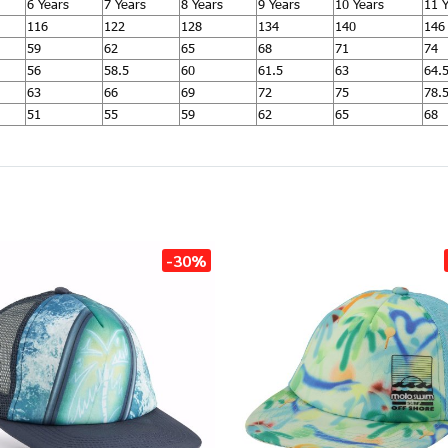
6 Years
7 Years
8 Years
9 Years
10 Years
11 
116
122
128
134
140
146
59
62
65
68
71
74
56
58.5
60
61.5
63
64.
63
66
69
72
75
78.
51
55
59
62
65
68
-30%