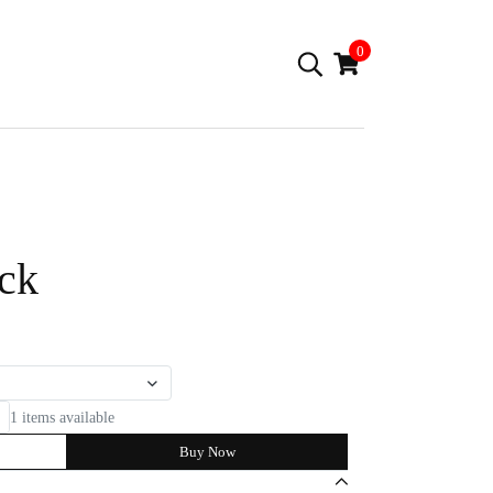
0
ck
1 items available
Buy Now