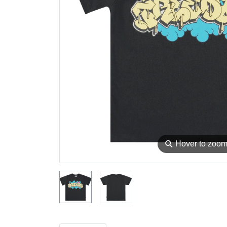
⚲
Hover to zoo