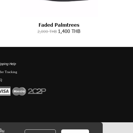
Faded Palmtrees
1,400 THB
2,000 THB
ipping Help
der Tracking
Q
ติม