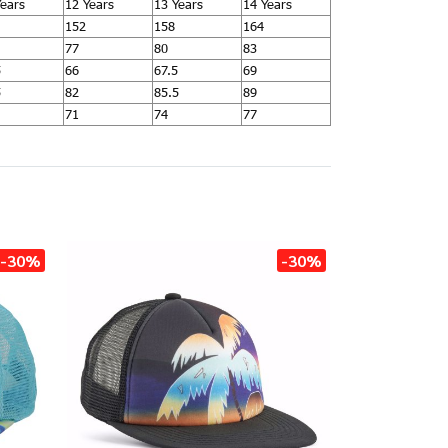
Years
12 Years
13 Years
14 Years
152
158
164
77
80
83
5
66
67.5
69
5
82
85.5
89
71
74
77
-30%
-30%