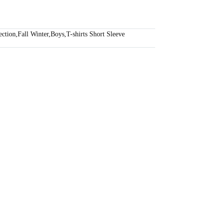
ection
,
Fall Winter
,
Boys
,
T-shirts Short Sleeve